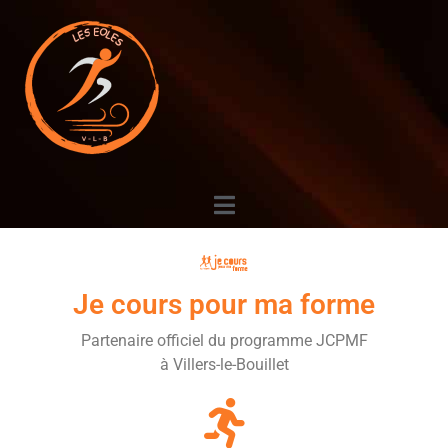
Je cours pour ma forme
Partenaire officiel du programme JCPMF
à Villers-le-Bouillet