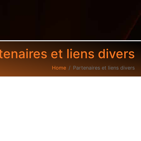
tenaires et liens divers
Home
Partenaires et liens divers