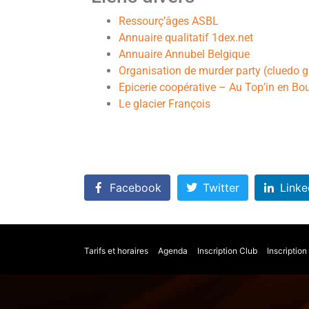
Ressourç’âges ASBL
Annuaire qualitatif 1dex.net
Annuaire Annubel Belgique
Organisation de murder party (cluedo g
Epicerie coopérative – Au Top’in en Bo
Le glacier François
Facebook
Twitter
Linke
Tarifs et horaires
Agenda
Inscription Club
Inscriptio