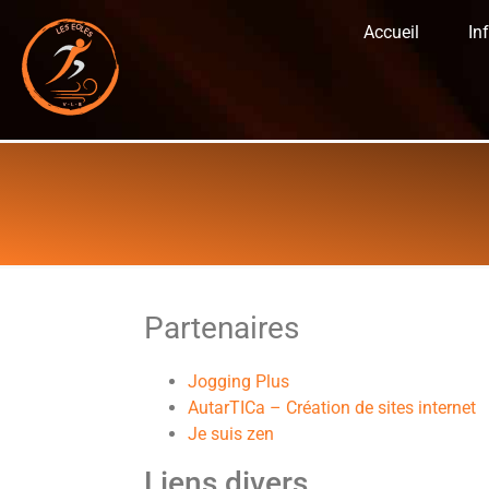
Accueil
In
Partenaires
Jogging Plus
AutarTICa – Création de sites internet
Je suis zen
Liens divers