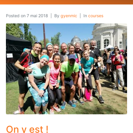
Posted on
7 mai 2018
By
gyenmic
In
courses
On y est !