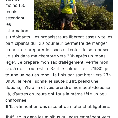
moins 150
réunis
attendant
les
information
s, trépidants. Les organisateurs libèrent assez vite les
participants du 120 pour leur permettre de manger
un peu, de préparer les sacs et tenter de se reposer.
Je suis dans ma chambre vers 20h après un repas
léger. Je prépare mon sac d’allégement, vérifie mon
sac à dos. Tout est là. Sauf le calme. Il est 21h30, je
tourne un peu en rond. Je finis par sombrer vers 23h.
0h30, le réveil sonne, je saute du lit, prend une
douche, m’habille et vais prendre mon petit-déjeuner.
Là, d’autres coureurs ont tous la même tête un peu
chiffonnée.
1h15, vérification des sacs et du matériel obligatoire.
1h45, tous dans les minibus qui nous emmènent vers