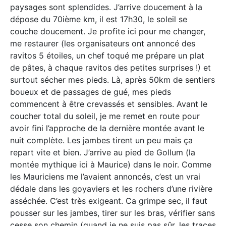
paysages sont splendides. J’arrive doucement à la
dépose du 70ième km, il est 17h30, le soleil se
couche doucement. Je profite ici pour me changer,
me restaurer (les organisateurs ont annoncé des
ravitos 5 étoiles, un chef toqué me prépare un plat
de pâtes, à chaque ravitos des petites surprises !) et
surtout sécher mes pieds. Là, après 50km de sentiers
boueux et de passages de gué, mes pieds
commencent à être crevassés et sensibles. Avant le
coucher total du soleil, je me remet en route pour
avoir fini l’approche de la dernière montée avant le
nuit complète. Les jambes tirent un peu mais ça
repart vite et bien. J’arrive au pied de Gollum (la
montée mythique ici à Maurice) dans le noir. Comme
les Mauriciens me l’avaient annoncés, c’est un vrai
dédale dans les goyaviers et les rochers d’une rivière
asséchée. C’est très exigeant. Ca grimpe sec, il faut
pousser sur les jambes, tirer sur les bras, vérifier sans
cesse son chemin (quand je ne suis pas sûr, les traces