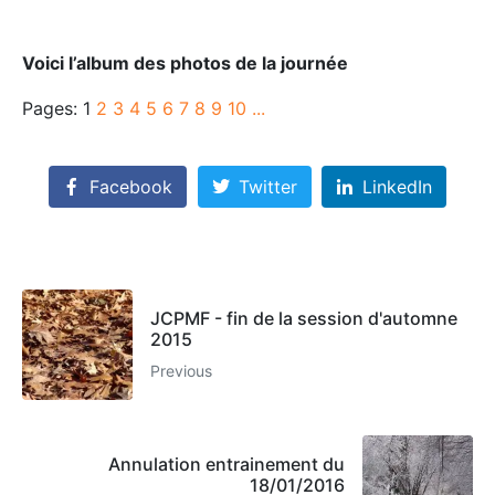
Voici l’album des photos de la journée
Pages:
1
2
3
4
5
6
7
8
9
10
...
Facebook
Twitter
LinkedIn
JCPMF - fin de la session d'automne
2015
Previous
Annulation entrainement du
18/01/2016