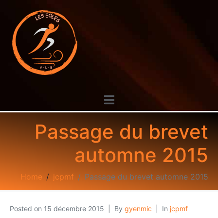
Passage du brevet
automne 2015
Home
jcpmf
Passage du brevet automne 2015
Posted on
15 décembre 2015
By
gyenmic
In
jcpmf